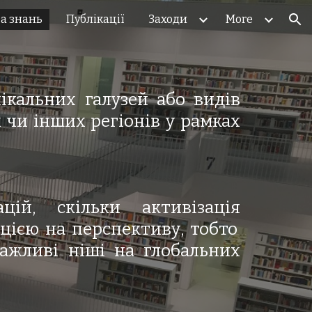
за знань
Публікації
Заходи
More
ion
ікальних галузей або видів
 чи інших регіонів у рамках
цій, скільки активізаці
я
ацією на перспективу, тобто
важливі ніші на глобальних