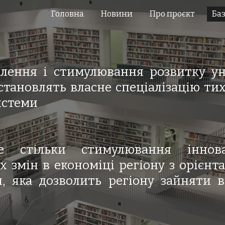
Головна
Новини
Про проєкт
Ба
ip to main content
Skip to navigat
влення і стимулювання розвитку ун
 становлять власне спеціалізацію тих
истеми
е стільки стимулювання іннова
 змін в економіці регіону з орієнт
, яка дозволить регіону зайняти 