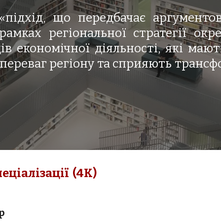
«підхід, що передбачає аргументо
рамках регіональної стратегії окр
в економічної діяльності, які маю
ереваг регіону та сприяють трансфо
еціалізації 
 (4К)
р