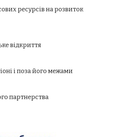
відбір обмеженої кількості пріоритетів для розвитку,  концентрація фінансових ресурсів на розвиток  
ьке відкриття
гіоні і поза його межами
ого партнерства