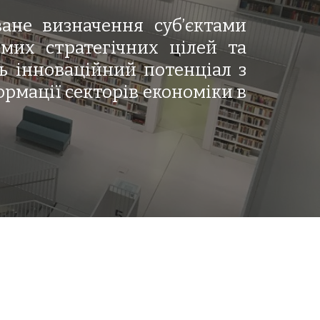
ване визначення суб’єктами
емих стратегічних цілей та
ть інноваційний потенціал з
рмації секторів економіки в