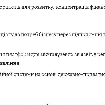
ціалу до потреб бізнесу через підприємниц
ння платформ
д
ля міжгалузевих зв'язків у ре
равління
ійної системи на основі державно-приватн