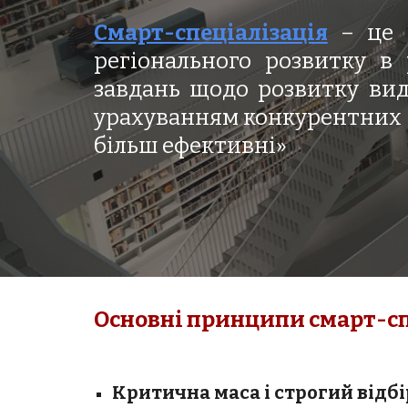
Смарт-спеціалізація
– це 
регіонального розвитку в 
завдань щодо розвитку виді
урахуванням конкурентних п
більш ефективні»
Основні принципи 
смарт-сп
Критична маса і строгий відбі