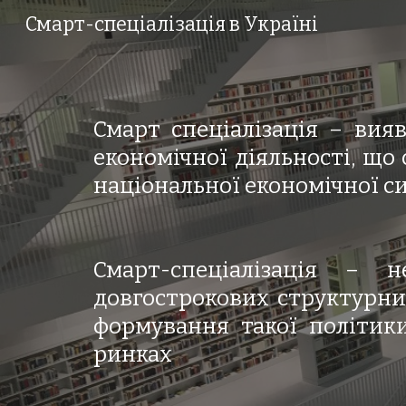
Смарт-спеціалізація в Україні
Sk
Смарт спеціалізація – вия
економічної діяльності, що
національної економічної с
Смарт-спеціалізація – н
довгострокових структурних
формування такої політики
ринках