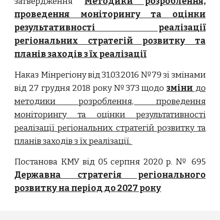
затвердження
Методики розроблення,
проведення моніторингу та оцінки
результативності реалізації
регіональних стратегій розвитку та
планів заходів з їх реалізації
Н
аказ Мінрегіону від 31.03.2016 №79 зі змінами
від 27 грудня 2018 року №373 щодо
зміни
до
методики розроблення, проведення
моніторингу та оцінки результативності
реалізації регіональних стратегій розвитку та
планів заходів з їх реалізації.
Постанова КМУ від 05 серпня 2020 р. № 695
Державна стратегія регіонального
розвитку на період до 2027 року