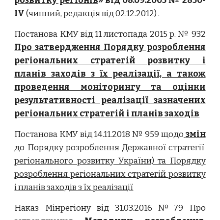
розвитку регіонів
» від 08.09.2005 № 2850-
IV
(чинний, редакція від 02.12.2012) .
Постанова КМУ від 11 листопада 2015 р. № 932
Про затвердження Порядку розроблення
регіональних стратегій розвитку і
планів заходів з їх реалізації, а також
проведення моніторингу та оцінки
результативності реалізації зазначених
регіональних стратегій і планів заходів
Постанова КМУ від 14.11.2018 № 959 щодо
змін
до Порядку розроблення Державної стратегії
регіонального розвитку України) та Порядку
розроблення регіональних стратегій розвитку
і планів заходів з їх реалізації
Наказ Мінрегіону від 31.03.2016 №79 Про