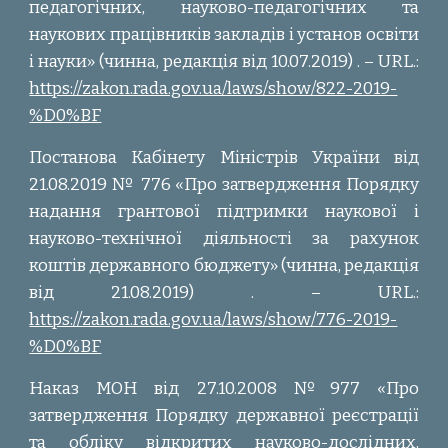
педагогічних, науково-педагогічних та
наукових працівників закладів і установ освіти
і науки» (чинна, редакція від 10.07.2019) . – URL.:
https://zakon.rada.gov.ua/laws/show/822-2019-
%D0%BF
Постанова Кабінету Міністрів України від
21.08.2019 № 776 «Про затвердження Порядку
надання грантової підтримки наукової і
науково-технічної діяльності за рахунок
коштів державного бюджету» (чинна, редакція
від 21.08.2019) . – URL.:
https://zakon.rada.gov.ua/laws/show/776-2019-
%D0%BF
Наказ МОН від 27.10.2008 №977 «Про
затвердження Порядку державної реєстрації
та обліку відкритих науково-дослідних,