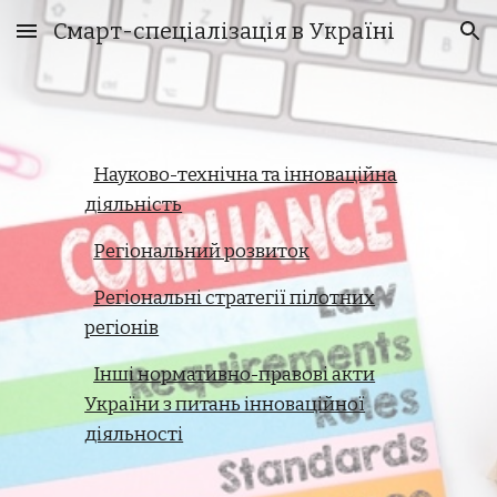
Смарт-спеціалізація в Україні
Skip to main content
Skip to navigation
Науково-технічна та інноваційна
діяльність
Регіональний розвиток
Регіональні стратегії пілотних
регіонів
Інші нормативно-правові акти
України з питань інноваційної
діяльності