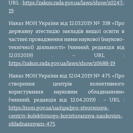
URL :
https://zakon.rada.gov.ua/laws/show/z0247-
19
Наказ МОН України від 12.03.2019 № 338 «Про
державну атестацію закладів вищої освіти в
частині провадження ними наукової (науково-
технічної) діяльності» (чинний, редакція від
12.03.2019) . – URL :
https://zakon.rada.gov.ua/laws/show/z0688-19
Наказ МОН України від 12.04.2019 № 475 «Про
створення центрів колективного
користування науковим обладнанням»
(чинний, редакція від 12.04.2019) . – URL :
https://mon.gov.ua/ua/npa/pro-stvorennya-
centriv-kolektivnogo-koristuvannya-naukovim-
obladnannyam-475