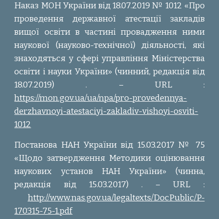
Наказ МОН України від 18.07.2019 № 1012 «Про
проведення державної атестації закладів
вищої освіти в частині провадження ними
наукової (науково-технічної) діяльності, які
знаходяться у сфері управління Міністерства
освіти і науки України» (чинний, редакція від
18.07.2019) . – URL :
https://mon.gov.ua/ua/npa/pro-provedennya-
derzhavnoyi-atestaciyi-zakladiv-vishoyi-osviti-
1012
Постанова НАН України від 15.03.2017 № 75
«Щодо затвердження Методики оцінювання
наукових установ НАН України» (чинна,
редакція від 15.03.2017) . – URL :
http://www.nas.gov.ua/legaltexts/DocPublic/P-
170315-75-1.pdf