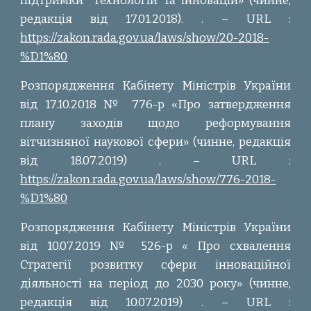
підтримки
технологій та інновацій» (чинне,
редакція від 17.01.2018). . – URL :
https://zakon.rada.gov.ua/laws/show/20-2018-
%D1%80
Розпорядження Кабінету Міністрів України
від 17.10.2018 № 776-р «Про затвердження
плану заходів щодо реформування
вітчизняної наукової сфери» (чинне, редакція
від 18.07.2019) . – URL :
https://zakon.rada.gov.ua/laws/show/776-2018-
%D1%80
Розпорядження Кабінету Міністрів України
від 10.07.2019 № 526-р « Про схвалення
Стратегії розвитку сфери інноваційної
діяльності на період до 2030 року» (чинне,
редакція від 10.07.2019) . – URL :