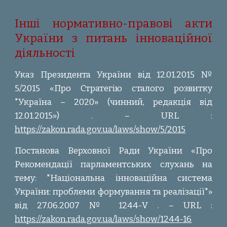
Інші нормативно-правові акти
України з питань інноваційної
діяльності
Указ Президента України від 12.01.2015 №
5/2015 «Про Стратегію сталого розвитку
"Україна – 2020» (чинний, редакція від
12.01.2015») . – URL :
https://zakon.rada.gov.ua/laws/show/5/2015
Постанова Верховної Ради України «Про
Рекомендації парламентських слухань на
тему: "Національна інноваційна система
України: проблеми формування та реалізації"»
від 27.06.2007 № 1244-V . – URL :
https://zakon.rada.gov.ua/laws/show/1244-16