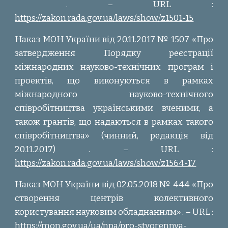
. – URL :
https://zakon.rada.gov.ua/laws/show/z1501-15
Наказ МОН України від 20.11.2017 № 1507 «Про
затвердження Порядку реєстрації
міжнародних науково-технічних програм і
проектів, що виконуються в рамках
міжнародного науково-технічного
співробітництва українськими вченими, а
також грантів, що надаються в рамках такого
співробітництва» (чинний, редакція від
20.11.2017) . – URL :
https://zakon.rada.gov.ua/laws/show/z1564-17
Наказ МОН України від 02.05.2018 № 444 «Про
створення центрів колективного
користування науковим обладнанням» . – URL :
https://mon.gov.ua/ua/npa/pro-stvorennya-