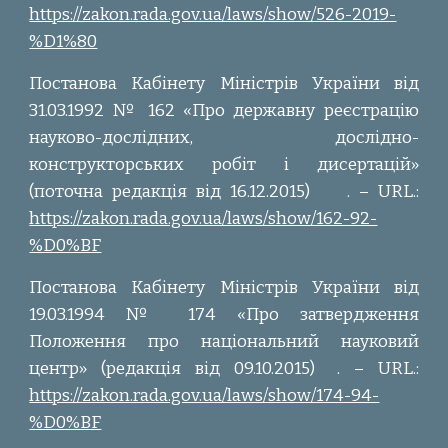
https://zakon.rada.gov.ua/laws/show/526-2019-
%D1%80
Постанова Кабінету Міністрів України від
31.03.1992 № 162 «Про державну реєстрацію
науково-дослідних, дослідно-
конструкторських робіт і дисертацій»
(поточна редакція від 16.12.2015)
. – URL.:
https://zakon.rada.gov.ua/laws/show/162-92-
%D0%BF
Постанова Кабінету Міністрів України від
19.03.1994 № 174 «Про затвердження
Положення про національний науковий
центр» (редакція від 09.10.2015)
. – URL.:
https://zakon.rada.gov.ua/laws/show/174-94-
%D0%BF