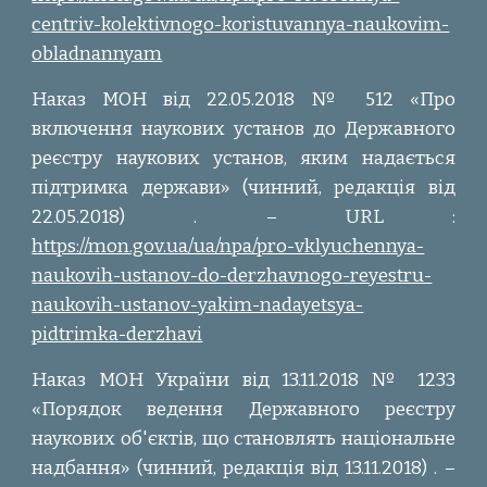
centriv-kolektivnogo-koristuvannya-naukovim-
obladnannyam
Наказ МОН від 22.05.2018 № 512 «Про
включення наукових установ до Державного
реєстру наукових установ, яким надається
підтримка держави» (чинний, редакція від
22.05.2018) . – URL :
https://mon.gov.ua/ua/npa/pro-vklyuchennya-
naukovih-ustanov-do-derzhavnogo-reyestru-
naukovih-ustanov-yakim-nadayetsya-
pidtrimka-derzhavi
Наказ МОН України від 13.11.2018 № 1233
«Порядок ведення Державного реєстру
наукових об'єктів, що становлять національне
надбання» (чинний, редакція від 13.11.2018) . –